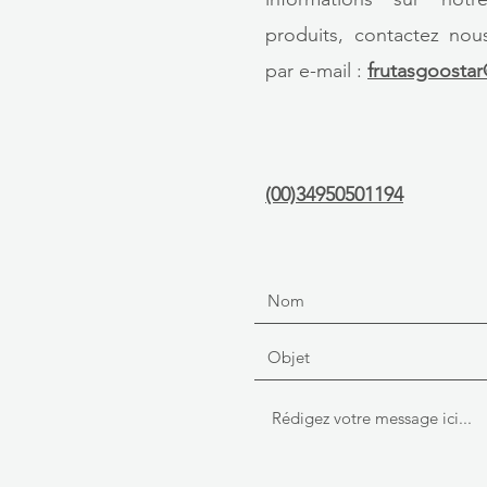
produits, contactez no
par e-mail :
frutasgoosta
(00)34950501194