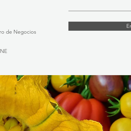
E
ntro de Negocios
GNE