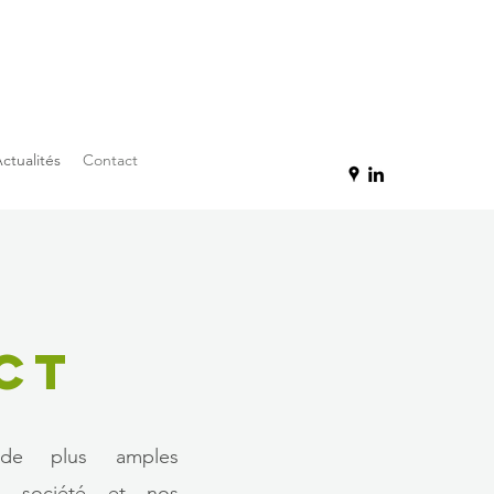
ctualités
Contact
CT
 de plus amples
re société et nos