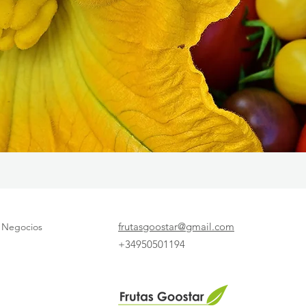
frutasgoostar@gmail.com
e Negocios
+34950501194